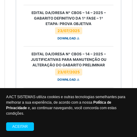
EDITAL DA/DRESA Nº CBOS – 14 – 2025 –
GABARITO DEFINITIVO DA 1ª FASE – 1ª
ETAPA: PROVA OBJETIVA
23/07/2025
DOWNLOAD
EDITAL DA/DRESA Nº CBOS – 14 – 2025 –
JUSTIFICATIVAS PARA MANUTENÇÃO OU
ALTERAÇÃO DO GABARITO PRELIMINAR
23/07/2025
DOWNLOAD
EDITAL DA/DRESA Nº CBOS – 13 – 2025 –
A ACT SISTEMAS utiliza cookies e outras tecnologias semelhantes para
RETIFICAÇÃO DO ANEXO II – CAUSAS DE
melhorar a sua experiência, de acordo com a nossa
Política de
INAPTIDÃO NO EXAME DE SAÚDE
Privacidade
e, ao continuar navegando, você concorda com estas
23/07/2025
condições.
DOWNLOAD
ACEITAR
EDITAL DA/DRESA Nº CBOS – 12 – 2025 –