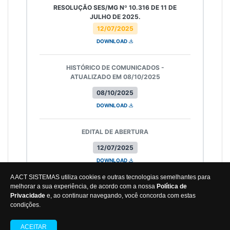
RESOLUÇÃO SES/MG Nº 10.316 DE 11 DE
JULHO DE 2025.
12/07/2025
DOWNLOAD
HISTÓRICO DE COMUNICADOS -
ATUALIZADO EM 08/10/2025
08/10/2025
DOWNLOAD
EDITAL DE ABERTURA
12/07/2025
DOWNLOAD
A ACT SISTEMAS utiliza cookies e outras tecnologias semelhantes para
melhorar a sua experiência, de acordo com a nossa
Política de
Privacidade
e, ao continuar navegando, você concorda com estas
condições.
IBADE
Todos os direitos reservados | Copyright 2026
Termos de Uso
e
Políticas de Privacidade
ACEITAR